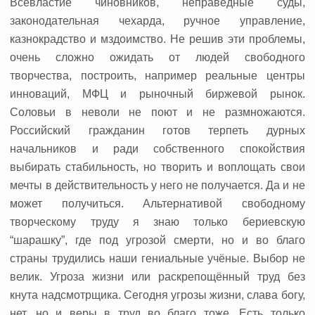
Всевластие чиновников, неправедные суды,
законодательная чехарда, ручное управление,
казнокрадство и мздоимство. Не решив эти проблемы,
очень сложно ожидать от людей свободного
творчества, построить, например реальные центры
инноваций, МФЦ и рыночный биржевой рынок.
Соловьи в неволи не поют и не размножаются.
Российский гражданин готов терпеть дурных
начальников и ради собственного спокойствия
выбирать стабильность, но творить и воплощать свои
мечты в действительность у него не получается. Да и не
может получиться. Альтернативой свободному
творческому труду я знаю только бериевскую
“шарашку”, где под угрозой смерти, но и во благо
страны трудились наши гениальные учёные. Выбор не
велик. Угроза жизни или раскрепощённый труд без
кнута надсмотрщика. Сегодня угрозы жизни, слава богу,
нет, но и веры в труд во благо тоже. Есть только