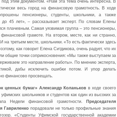
 под этим документом. «Нам эта тема очень интересна. В
тически весь город на финансовую грамотность. В ходе
опрошены пенсионеры, студенты, школьники, а также
 до 45 лет», – рассказывает эксперт. По словам Елены
ался плачевным. Самая уязвимая группа – это пенсионеры,
финансовой грамоте. На втором, месте, как ни странно,
. И на третьем месте, школьники. «То есть фактически здесь
оэтому, как говорит Елена Ситдикова, очень радует, что их
ли общие точки соприкосновения: «Мы также выступаем за
держиваем это направление работы». По мнению эксперта,
ктикой, дабы исключить ошибки потом. И упор делать
жно финансово просвещать.
ок ценных бумаг» Александр Коланьков
в ходе своего
 уфимских школьников и студентов как один из высоких за
тапа Недели финансовой грамотности.
Председателя
я Гавриленко
порадовали не только профильные знания
гозор. «Студенты Уфимской государственной академии