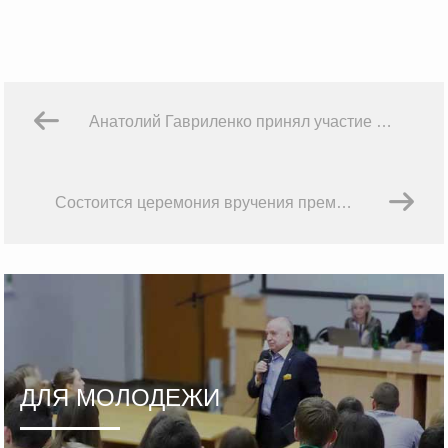
Анатолий Гавриленко принял участие в благотворительной выставке – продаже живописных работ финансистов в рамках проекта “Мир искусства: финансисты творят”
Состоится церемония вручения премии “Золотая саламандра”
ДЛЯ МОЛОДЕЖИ