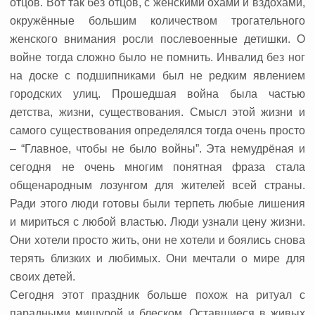
отцов. Вот так без отцов, с женскими охами и вздохами,
окружённые большим количеством трогательного
женского внимания росли послевоенные детишки. О
войне тогда сложно было не помнить. Инвалид без ног
на доске с подшипниками был не редким явлением
городских улиц. Прошедшая война была частью
детства, жизни, существования. Смысл этой жизни и
самого существования определялся тогда очень просто
– “Главное, чтобы не было войны”. Эта немудрёная и
сегодня не очень многим понятная фраза стала
общенародным лозунгом для жителей всей страны.
Ради этого люди готовы были терпеть любые лишения
и мириться с любой властью. Люди узнали цену жизни.
Они хотели просто жить, они не хотели и боялись снова
терять близких и любимых. Они мечтали о мире для
своих детей.
Сегодня этот праздник больше похож на ритуал с
парадными мишурой и блеском. Оставшиеся в живых