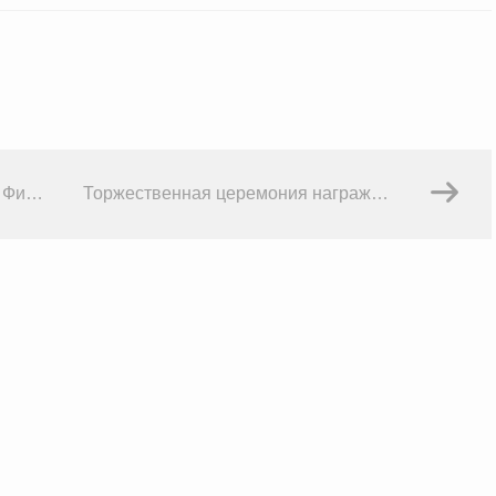
Мастер-класс А. Г. Гавриленко в Финансовом университете
Торжественная церемония награждения победителей 4-го Конкурса на лучшее авторское исследование