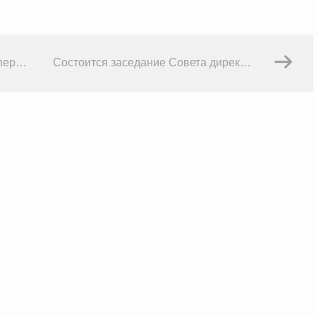
Состоится традиционный ужин первых лиц компаний – лидеров рынка
Состоится заседание Совета директоров ОАО «ЦМТ»