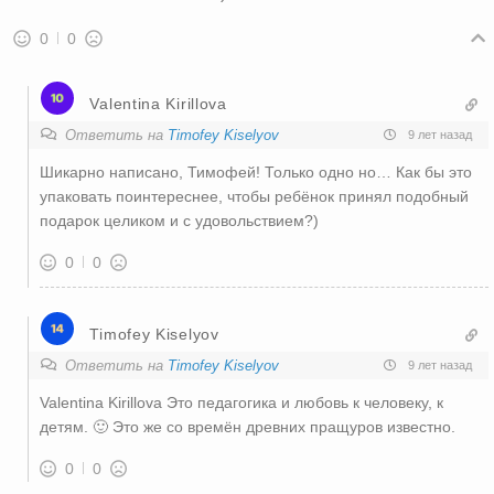
0
0
Valentina Kirillova
Ответить на
Timofey Kiselyov
9 лет назад
Шикарно написано, Тимофей! Только одно но… Как бы это
упаковать поинтереснее, чтобы ребёнок принял подобный
подарок целиком и с удовольствием?)
0
0
Timofey Kiselyov
Ответить на
Timofey Kiselyov
9 лет назад
Valentina Kirillova Это педагогика и любовь к человеку, к
детям. 🙂 Это же со времён древних пращуров известно.
0
0