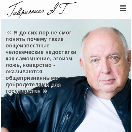
Я до сих пор не смог
понять почему такие
общеизвестные
человеческие недостатки
как самомнение, эгоизм,
ложь, коварство -
оказываются
общепризнанными
добродетелями для
государства