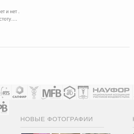
т и нет .
устоту….
НОВЫЕ ФОТОГРАФИИ