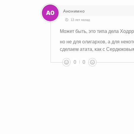
Анонимно
13 лет назад
Может быть, это типа дела Ходрр
но не для олигархов, а для неко
сделаем атата, как с Сердюковы
0
0