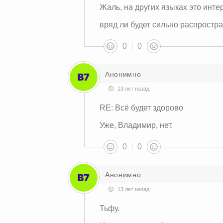
Жаль, на других языках это инте
вряд ли будет сильно распростра
0
0
Анонимно
13 лет назад
RE: Всё будет здорово
Уже, Владимир, нет.
0
0
Анонимно
13 лет назад
Тьфу.