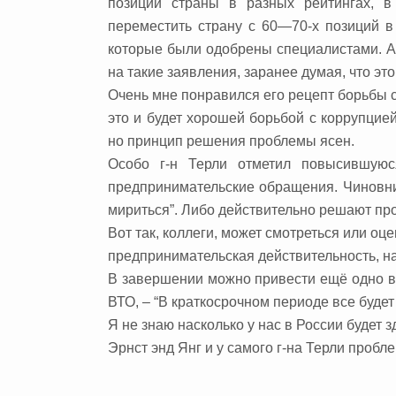
позиций страны в разных рейтингах, 
переместить страну с 60—70-х позиций в 
которые были одобрены специалистами. А
на такие заявления, заранее думая, что эт
Очень мне понравился его рецепт борьбы 
это и будет хорошей борьбой с коррупцией
но принцип решения проблемы ясен.
Особо г-н Терли отметил повысившуюс
предпринимательские обращения. Чиновник
мириться”. Либо действительно решают пр
Вот так, коллеги, может смотреться или о
предпринимательская действительность, н
В завершении можно привести ещё одно в
ВТО, – “В кратко­срочном периоде все будет
Я не знаю насколько у нас в России будет з
Эрнст энд Янг и у самого г-на Терли пробле