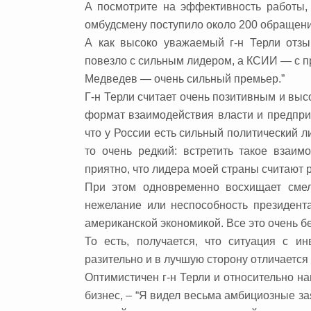
А посмотрите на эффективность работы, 
омбудсмену поступило около 200 обращений
А как высоко уважаемый г-н Терли отзы
повезло с сильным лидером, а КСИИ — с 
Медведев — очень сильный премьер.”
Г-н Терли считает очень позитивным и вы
формат взаимодействия власти и предприн
что у России есть сильный политический 
то очень редкий: встретить такое взаим
приятно, что лидера моей страны считают 
При этом одновременно восхищает смел
нежелание или неспособность президента
американской экономикой. Все это очень б
То есть, получается, что ситуация с и
разительно и в лучшую сторону отличается
Оптимистичен г-н Терли и относительно н
бизнес, – “Я видел весьма амбициозные з